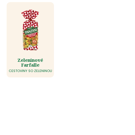
Zeleninové
Farfalle
CESTOVINY SO ZELENINOU
Aby sa vám podarilo
pripraviť chutné jedlo